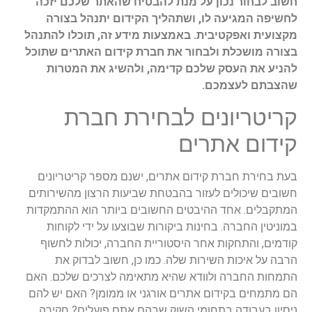
חשוב לבחור נכון על מנת להבטיח שהאתר שלכם יזכה
לחשיפה המגיעה לו, ושתהליך הקידום יתנהל בצורה
מקצועית ואפקטיבית. באמצעות מידע זה, תוכלו להתנהל
בצורה מושכלת ולבחור את חברת קידום האתרים שתוכל
להניע את העסק שלכם קדימה, ולהשיג את המטרות
שהצבתם לעצמכם.
קריטריונים לבחירת חברת
קידום אתרים
בעת בחירת חברת קידום אתרים, ישנם מספר קריטריונים
חשובים שיכולים לעזור בהבטחת שביעות הרצון מהשירותים
המתקבלים. אחד ההיבטים החשובים ביותר הוא ההתמקדות
במוניטין החברה. בחינות ביקורות שבוצעו על ידי לקוחות
קודמים, והתחקות אחר היסטוריית החברה, יכולות לחשוף
הרבה על איכות השירות שלה. כמו כן, חשוב לבדוק את
התמחות החברה ולוודא שהיא מתאימה לצרכים שלכם. האם
הם מתמחים בקידום אתרים אורגני או ממומן? האם יש להם
ניסיון בעבודה בתחומי השוק שבהם אתם פועלים? חקירה