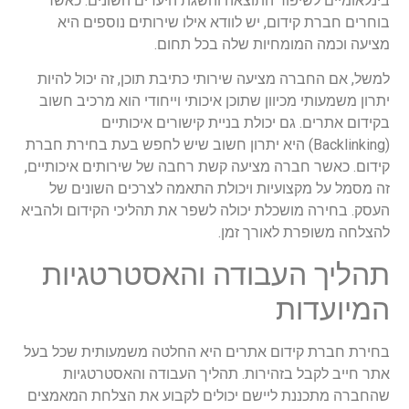
בינלאומיים לשיפור התוצאה והשגת היעדים השונים. כאשר
בוחרים חברת קידום, יש לוודא אילו שירותים נוספים היא
מציעה וכמה המומחיות שלה בכל תחום.
למשל, אם החברה מציעה שירותי כתיבת תוכן, זה יכול להיות
יתרון משמעותי מכיוון שתוכן איכותי וייחודי הוא מרכיב חשוב
בקידום אתרים. גם יכולת בניית קישורים איכותיים
(Backlinking) היא יתרון חשוב שיש לחפש בעת בחירת חברת
קידום. כאשר חברה מציעה קשת רחבה של שירותים איכותיים,
זה מסמל על מקצועיות ויכולת התאמה לצרכים השונים של
העסק. בחירה מושכלת יכולה לשפר את תהליכי הקידום ולהביא
להצלחה משופרת לאורך זמן.
תהליך העבודה והאסטרטגיות
המיועדות
בחירת חברת קידום אתרים היא החלטה משמעותית שכל בעל
אתר חייב לקבל בזהירות. תהליך העבודה והאסטרטגיות
שהחברה מתכננת ליישם יכולים לקבוע את הצלחת המאמצים