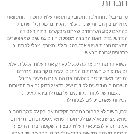
חברות
טרם קבלת ההחלטה, חשוב לבדוק את עלויות השירות והשוואת
מחירים בין חברות שונות. עלויות הקידום יכולות להשתנות
בהתאם לסוג השירותים שאתם מבקשים והיקף העבודה
הנדרש. בדקו האם החברה מספקת חוזים גמישים שמאפשרים
התאמה טכנית ושינוי אסטרטגיות לפי הצורך, מבלי להתחייב
לתקופה ארוכה מראש.
השוואת המחירים צריכה לכלול לא רק את העלות הכללית אלא
גם את פירוט השירותים הניתנים. לעיתים קרובות, מחירים
נמוכים מאוד יכולים להטעות אם הם אינם מציעים את כל
השירותים הנדרשים לקידום יעיל. כדאי לבדוק גם את התגובות
וההמלצות של לקוחות קודמים על מנת להבין את איכות
השירות שאתם יכולים לצפות לה.
זכרו, חשוב לא לבחור בחברת הקידום אך ורק על סמך המחיר
שהיא מציעה, אלא גם לפי הערך שהיא מספקת. חברת קידום
אמינה תדע להציג את העלויות בצורה שקופה וברורה ותציע
תוכניות תשלום גמישות בהתאם לצרכים והתקציב של העסק