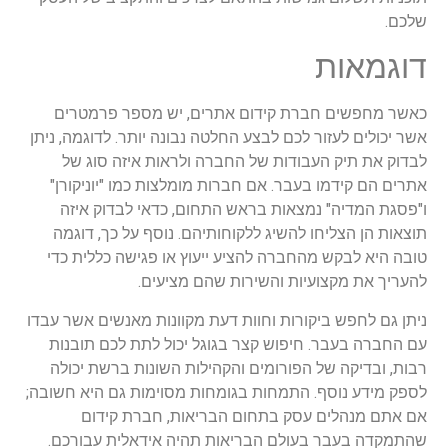
שלכם.
דוגמאות
כאשר מחפשים חברת קידום אתרים, יש מספר פרמטרים
אשר יכולים לעזור לכם לבצע החלטה נבונה יותר. לדוגמה, ניתן
לבדוק את תיק העבודות של החברה ולראות איזה סוג של
אתרים הם קידמו בעבר. אם חברות מומלצות כמו "יוניקורן"
ו"פסגת המדיה" נמצאות בראש התחום, כדאי לבדוק איזה
תוצאות הן הצליחו להשיג ללקוחותיהם. נוסף על כך, דוגמה
טובה היא לבקש מהחברה להציע ייעוץ או פגישה כללית כדי
להעריך את מקצועיות והשירות שהם מציעים.
ניתן גם לחפש ביקורות וחוות דעת מקוונות מאנשים אשר עבדו
עם החברה בעבר. חיפוש קצר בגוגל יכול לתת לכם תובנות
רבות, ובדיקה של הפורומים והקהילות השונות ברשת יכולה
לספק מידע נוסף. התמחות בגומחות מסוימות גם היא חשובה;
אם אתם מנהלים עסק בתחום הבריאות, חברת קידום
שהתמקדה בעבר בעולם הבריאות תהיה אידאלית עבורכם.