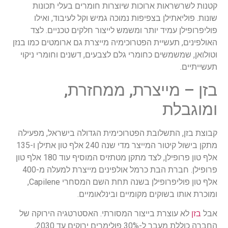
קטנות לשרשראות ארוכות שיוצרות חומרים בעלי תכונות
שונות. פוליאתילן בצפיפות נמוכה גמיש וקל לעיבוד, ואילו
פוליפרופילן עמיד יותר ומשמש לייצור חלקים טכניים. לצד
האולפינים, תעשיית הפטרוכימיה מייצרת גם ארומטים כמו בנזן
וטולואן, שמשמשים כחומרי גלם לצבעים, דשנים וחומרי ניקוי
תעשייתיים.
בזן – מייצרת, ממחזרת,
ומוגבלת
קבוצת בזן, התשלובת הפטרוכימית הגדולה בישראל, מפעילה
מתקן בישול קיטור המייצר מדי שנה 240 אלף טון אתילן ו-135
אלף טון פרופילן, לצד מתקן מטתזיס המוסיף עוד 180 אלף טון
פרופילן. חברת הבת כרמל אולפינים מייצרת למעלה מ-400
אלף טון פוליפרופילן בשנה תחת השם המסחרי Capilene,
ומוכרת אותו בשוקים מקומיים ובינלאומיים.
אבל
בזן
לא עוצרת בייצור המסורתי. האסטרטגיה הירוקה של
החברה כוללת מעבר ל-30% פולימרים ירוקים עד 2030,