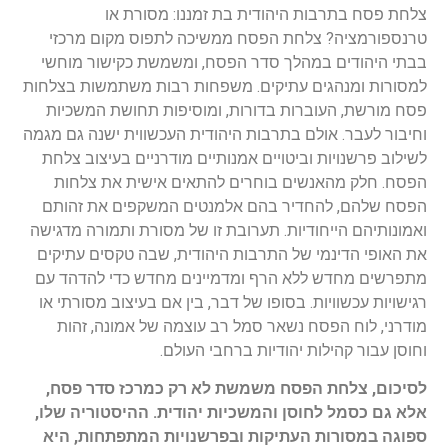
צלחת פסח בתרבות היהודית בת זמננו: מסורת או
טרנספורמציה? צלחת הפסח ממשיכה לתפוס מקום מרכזי
בבתי היהודים במהלך סדר הפסח, ומשמשת כקישור מוחשי
למסורות ומנהגים עתיקים. משפחות רבות משתמשות בצלחות
פסח מורשת, העוברות בדורות, ומוסיפות תחושת המשכיות
וחיבור לעבר. אולם בתרבות היהודית העכשווית ישנה גם מגמה
לשילוב פרשנויות וביטויים אמנותיים מודרניים בעיצוב צלחת
הפסח. חלק מהאנשים בוחרים להתאים אישית את צלחות
הפסח שלהם, להחדיר בהם אלמנטים המשקפים את זהותם
ואמונותיהם הייחודיות. תערובת זו של מסורת ותמורה מדגישה
את האופי הדינמי של התרבות היהודית, שבה טקסים עתיקים
מתפרשים מחדש ללא הרף ומדמיינים מחדש כדי להדהד עם
רגישויות עכשוויות. בסופו של דבר, בין אם בעיצוב מסורתי או
מודרני, לוח הפסח נשאר סמל רב עוצמה של אמונה, זהות
וחוסן עבור קהילות יהודיות ברחבי העולם.
לסיכום, צלחת הפסח משמשת לא רק כמרכז סדר פסח,
אלא גם כסמל לחוסן והמשכיות יהודית. ההיסטוריה שלו,
ספוגה במסורות העתיקות ובפרשנויות המתפתחות, היא