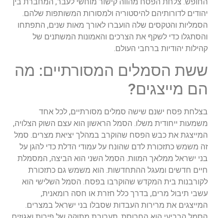
החופש. צלחת הפסח מהווה קישור מוחשי לעבר, המחברת בין
יהודים לדורותיהם להיסטוריה ולמסורות המשותפות שלהם.
הסמליות והטקסים שלה הועברו לאורך מאות שנים, התפתחו
והסתגלו כדי לשקף את הצרכים והאמונות המשתנים של
קהילות יהודיות ברחבי העולם.
ששת הסמלים המסורתיים: מה
הם מייצגים?
בצלחת פסח ישנם שישה סמלים מסורתיים, לכל אחד
משמעות ייחודית משלו. הסמל הראשון הוא עצם השוק הצלויה,
המייצגת את כבש הפסח שהוקרב במהלך יציאת מצרים. סמל
זה משמש כתזכורת לדם שהונח על עמודי הדלת כדי להגן על
בני ישראל ממלאך המוות. הסמל השני הוא הביצה, המסמלת
חיים חדשים ומעגל ההתחדשות. הוא משמש גם כתזכורת
לקורבנות בית המקדש שהוקרבו בפסח. הסמל השלישי הוא
עשבי תיבול מרים, בדרך כלל חזרת או חסה רומאנית,
המייצגים את מרירות העבדות שסבלו בני ישראל במצרים.
הסמל הרביעי הוא החרוסת, תערובת מתוקה של פירות ואגוזים,