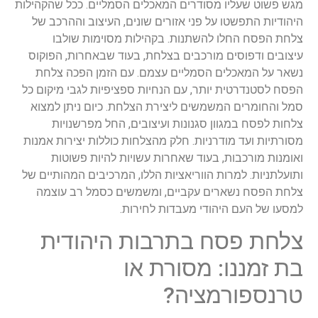
מגש פשוט שעליו מסודרים המאכלים הסמליים. ככל שהקהילות
היהודיות התפשטו על פני אזורים שונים, העיצוב וההרכב של
צלחת הפסח החלו להשתנות. בקהילות מסוימות שולבו
עיצובים ודפוסים מורכבים בצלחת, בעוד שבאחרות, הפוקוס
נשאר על המאכלים הסמליים עצמם. עם הזמן הפכה צלחת
הפסח לסטנדרטית יותר, עם הנחיות ספציפיות לגבי מיקום כל
סמל והחומרים המשמשים ליצירת הצלחת. כיום ניתן למצוא
צלחות לפסח במגוון סגנונות ועיצובים, החל מפרשנויות
מסורתיות ועד מודרניות. חלק מהצלחות כוללות יצירות אמנות
ואומנות מורכבות, בעוד שאחרות עשויות להיות פשוטות
ותועלתניות. למרות הווריאציות הללו, המרכיבים המהותיים של
צלחת הפסח נשארים עקביים, ומשמשים כסמל רב עוצמה
למסעו של העם היהודי מעבדות לחירות.
צלחת פסח בתרבות היהודית
בת זמננו: מסורת או
טרנספורמציה?