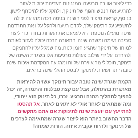
כדי ליצור אווירה מרגיעה. המנגינות העדינות יכולות לעזור
להרגיע את הנפש והגוף של תינוקך, ולהקל עליו להיסחף לישון.
בנוסף, קריאת סיפור לפני השינה בנימה רכה ומרגיעה יכולה
להשפיע על התינוק שלך, לקדם רגיעה ולהקל עליו את התרדמה.
שיטה מועילה נוספת היא לעמעם את האורות בחדר כדי ליצור
סביבה נעימה ומשרה שינה. התאורה הרכה יכולה לעזור לאותת
למוחו של תינוקך שהגיע הזמן לנוח, מה שמקל עליו להתמקם
ולהירדם. על ידי שילוב פעולות מרגיעות אלו בשגרת השינה של
תינוקך, תוכל ליצור אווירה שלווה ומרגיעה המקדמת איכות שינה
טובה יותר ועוזרת לתינוקך לבסס הרגלי שינה בריאים.
הקמת שגרת שינה טובה עבור תינוקך עשויה להיראות
מאתגרת בהתחלה, אבל עם קצת סבלנות והתמדה, זה יכול
להפוך לתהליך מהנה ומרגיע. זכרו, כל תינוק הוא ייחודי,
ומה שמתאים לאחד אולי לא יתאים לאחר.
אל תהססו
להתייעץ עם יועצת שינה לתינוקות אם אתם מתקשים
.
הדבר החשוב ביותר הוא ליצור שגרה שמתאימה לצרכים
של תינוקך ולהיות עקבית איתה. הורות שמחה!