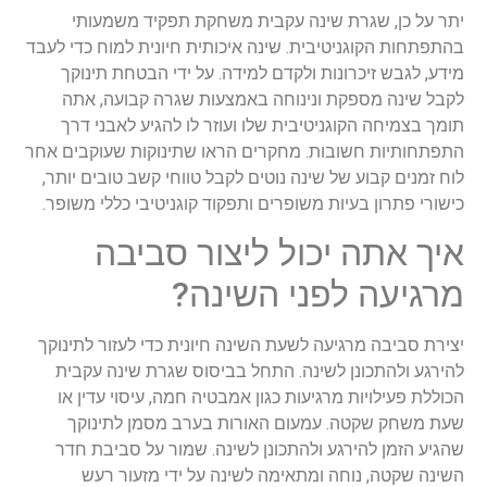
יתר על כן, שגרת שינה עקבית משחקת תפקיד משמעותי
בהתפתחות הקוגניטיבית. שינה איכותית חיונית למוח כדי לעבד
מידע, לגבש זיכרונות ולקדם למידה. על ידי הבטחת תינוקך
לקבל שינה מספקת ונינוחה באמצעות שגרה קבועה, אתה
תומך בצמיחה הקוגניטיבית שלו ועוזר לו להגיע לאבני דרך
התפתחותיות חשובות. מחקרים הראו שתינוקות שעוקבים אחר
לוח זמנים קבוע של שינה נוטים לקבל טווחי קשב טובים יותר,
כישורי פתרון בעיות משופרים ותפקוד קוגניטיבי כללי משופר.
איך אתה יכול ליצור סביבה
מרגיעה לפני השינה?
יצירת סביבה מרגיעה לשעת השינה חיונית כדי לעזור לתינוקך
להירגע ולהתכונן לשינה. התחל בביסוס שגרת שינה עקבית
הכוללת פעילויות מרגיעות כגון אמבטיה חמה, עיסוי עדין או
שעת משחק שקטה. עמעום האורות בערב מסמן לתינוקך
שהגיע הזמן להירגע ולהתכונן לשינה. שמור על סביבת חדר
השינה שקטה, נוחה ומתאימה לשינה על ידי מזעור רעש