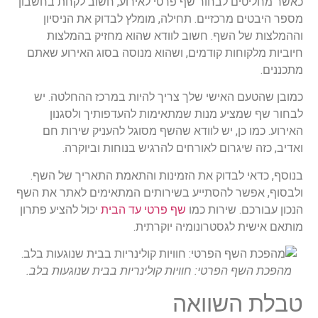
כאשר מחליטים לבחור שף פרטי לאירוע, חשוב לקחת בחשבון
מספר היבטים מרכזיים. תחילה, מומלץ לבדוק את הניסיון
וההמלצות של השף. חשוב לוודא שהוא מחזיק בהמלצות
חיוביות מלקוחות קודמים, ושהוא מנוסה בסוג האירוע שאתם
מתכננים.
כמובן שהטעם האישי שלך צריך להיות במרכז ההחלטה. יש
לבחור שף שמציע מנות שמתאימות להעדפותיך ולסגנון
האירוע. כמו כן, יש לוודא שהשף מסוגל להעניק שירות חם
ואדיב, כזה שיגרום לאורחים להרגיש בנוחות וביוקרה.
בנוסף, כדאי לבדוק את הזמינות והתאמת התאריך של השף.
ולבסוף, אפשר להסתייע בשירותים המתאימים לאתר את השף
הנכון עבורכם. שירות כמו
שף פרטי עד הבית
יכול להציע פתרון
מותאם אישית לגסטרונומיה יוקרתית.
מהפכת השף הפרטי: חוויות קולינריות בבית שנוגעות בלב.
טבלת השוואה