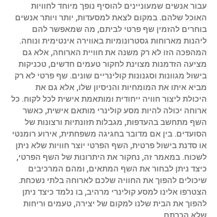
עבור אנשים שמעוניינים להוסיף נופך מיוחד לחוויות
האוכל שלהם. במקום לצאת למסעדות, יותר ויותר אנשים
בוחרים להזמין שף פרטי לביתם, מה שמאפשר להם
ליהנות מארוחות גסטרונומיות באווירה אינטימית ונוחה.
המהפכה הזו לא רק משנה את חוויית הארוחה, אלא גם
מציעה הזדמנות מצוינת לחקור טעמים חדשים, טכניקות
בישול מגוונות וסגנונות קולינריים שונים. שף פרטי לא רק
מביא איתו את המומחיות והניסיון שלו, אלא גם את
היכולת ליצור חוויה ייחודית ומותאמת אישית לכל לקוח. כל
ארוחה יכולה להיות מסע קולינרי מותאם אישית, כאשר
השף מתחשב בהעדפות, מגבלות תזונתיות ורצונות של
הסועדים. בין אם מדובר בחגיגה משפחתית, אירוע רומנטי
או סדנת בישול פרטית, השף הפרטי יוצר חוויות שלא ניתן
לשכוח. במאמר זה, נחקור את היתרונות של השף הפרטי,
כיצד ניתן לבחור את השף המתאים, ומהם המרכיבים
שיכולים להפוך את החוויה שלכם לארוחה בלתי נשכחת.
הצטרפו אלינו למסע קולינרי מרהיב, בו נלמד כיצד ניתן
להפוך את הבית שלנו למקום של יצירה, טעמים וריחות
שלא הכרתם.