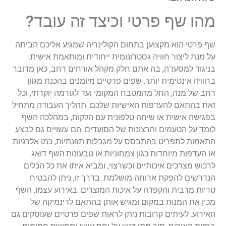
מהו שף פרטי וכיצד זה עובד?
שף פרטי הוא מקצוען בתחום הקולינריה שמגיע אליכם הביתה
על מנת ליצור חוויה גסטרונומית ייחודית ומותאמת אישית.
בניגוד למסעדה, בה אתם חלק מקהל אורחים רחב, כאן מדובר
בחוויה אינטימית יותר. שפים פרטיים מיומנים בהכנת מגוון
רחב של מנה, החל מהמטבח המקומי ועד לגורמה יוקרתי, וכל
זאת בהתאם להעדפות האישיות שלכם. תהליך העבודה מתחיל
בפגישה אישית או שיחה טלפונית עם הלקוח, במהלכה השף
לומד על הטעמים והרצונות של הסועדים. הם עשויים גם לבצע
התאמות לתפריט בהתבסס על מגבלות תזונתיות, כמו אלרגיות
או העדפות מיוחדות כגון צמחוניות או טבעונות.השף דואג
לרכוש מצרכים איכותיים וכשרצוי, ומביא איתו את כל הכלים
הנדרשים להפקת ארוחה מושלמת. בדרך זו, ניתן להבטיח
טריות מרבית והקפדה על איכות המוצרים. באירוע עצמו, השף
מכין את המנות במקום ומגיש אותן בהתאם לדינמיקה של
האירוע. לעיתים קרובות ניתן לראות שפים פרטיים שעוסקים גם