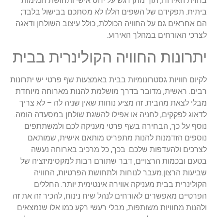
בחזית האירוח, תוך מתן דגש על יחס אישי ותחושת חמימות
ביתית. תפקידם של השפים הללו לא מסתכם בבישול בלבד;
הם אחראים גם על החוויה הכוללת, כולל עיצוב השולחן ודאגה
לצרכי האורחים במהלך האירוע.
יתרונות החוויה הקולינרית בבית
לקיום חוויות גסטרונומיות בבית באמצעות שף פרטי יש יתרונות
רבים. ראשית, מדובר בדרך מושלמת להנות מארוחה מיוחדת
מבלי לצאת מהבית. זה מציע נוחות שאין שניה לה – לא צריך
לדאוג לפקקים, לחניה או אפילו להשגת שולחן במסעדה הומה.
נוסף על כך, הבחירה בשף פרטי מעניקה לכם ולמשתתפים
נוספים הזדמנות להנות מתפריט מותאם אישית, שמותאם
לצרכים ולהעדפות שלכם. בכך, כל מרכיב בארוחה נעשה
בטעם ובכמות הרצויים, דבר שתורם רבות למקסימיזציה של
שביעות הרצון.מעבר לנוחות ולתחושת הפרטיות, החוויה
הקולינרית בבית מעניקה אווירה אינטימית יותר. החללים
הפרטיים מאפשרים לאורחים לנהל שיח נינוח, להכיר זה את זה
ולהנות מחוויות משותפות, מבלי רעשי רקע כמו אלו שנמצאים