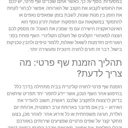
במסעדות. נוסף על כך, כאשר אתם שוכרים שף פרטי, יש לכם
את החופש לקבוע את הקצב של הארוחה. אפשר לבחור לקחת
את הזמן בין מנות שונות, לשבת בזמן שמאפים נאפים או
להתמקד במשקאות עם הפסקות יזומות.יתרון נוסף הוא
האינטראקציה הישירה עם מי שמכין את האוכל. זה מספק לכם
הצצה למאחורי הקלעים של העולם הקולינרי. השף פותח בפני
האורחים הזדמנות לשאול שאלות, ללמוד טיפים ולהבין טכניקות
בישול. דבר זה תורם לחוויה חינוכית ומעשירה יותר.
תהליך הזמנת שף פרטי: מה
צריך לדעת?
הזמנת שף פרטי לחוויה קולינרית בבית מתחילה בדרך כלל
בחיפוש אחר השף הנכון, אשר יידע לתפור יחד תפריט שיתאים
בדיוק לרצונות ולתקציב שלכם. ראשית, חשוב להגדיר את
האירוע – בין אם מדובר בארוחת ערב רומנטית, ארוחת יום
הולדת, חגיגה משפחתית או כל אירוע אחר. לאחר מכן, בצעו
מחקר קצר על שפים פרטיים שמציעים שירותים באזורכם
וקבלו המלצות, אם אפשר, מאנשים שכבר התנסו בחוויה דומה.