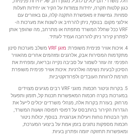
חלל משרדי. הם יכולים להכיל מגוון רחב של יחידות פנימיות,
כגון קלטות תקרה, יחידות צמודות על הקיר או יחידות תעלות
סמויות. גמישות זו מאפשרת התקנה קלה, גם באזורים עם
אילוצי מקום. בנוסף, ניתן להרחיב או לשנות את מערכות ה-
VRF ככל שחלל המשרד מתפתח או מתרחב, מה שהופך אותן
לפתרון קירור ניתן להרחבה ועמיד לעתיד.
4. איכות אוויר פנימית משופרת:
מזגן VRF
משלב מערכות סינון
מתקדמות המסירות אבק, אלרגנים ומזהמים אחרים מהאוויר
הפנימי. זה עוזר לשמור על סביבה נקייה ובריאה, ומפחית את
הסיכון לבעיות נשימה ואלרגיות. איכות אוויר פנימית משופרת
תורמת לרווחת העובדים ולפרודוקטיביות.
5. בקרות וניטור חכמות: מזגני VRF רבים מגיעים מצוידים
במערכות בקרה חכמות המאפשרות תכנות קל, תזמון ותפעול
מרחוק. בעזרת בקרות אלה, מנהלי משרדים יכולים לייעל את
הגדרות הקירור בהתבסס על דפוסי תפוסה ושעות המשרד,
תוך הבטחת נוחות ויעילות אנרגטית. בנוסף, יכולות ניטור
חכמות מספקות נתונים בזמן אמת על ביצועי המערכת,
ומאפשרות תחזוקה יזומה ופתרון בעיות.