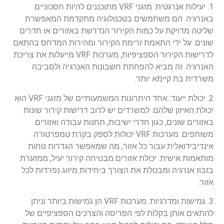
1. יעילות אנרגטית: מזגני VRF מתוכננים להיות חסכוניים
באנרגיה. הם משתמשים בטכנולוגיה מתקדמת המאפשרת
שליטה מדויקת על כמות הקירור הנדרשת באזורים או חדרים
שונים. על ידי התאמת זרימת הקירור ומהירות המדחס בהתאם
לדרישות הקירור הספציפיות, מערכות VRF מייעלות את צריכת
האנרגיה. זה מביא להפחתת חשבונות האנרגיה ולסביבה
משרדית בת קיימא יותר.
2. יכולת ייעוד: אחד היתרונות המשמעותיים של מזגני VRF הוא
יכולת האיזון שלהם. למשרדים יש לרוב דרישות קירור שונות
באזורים שונים, כגון חדרי ישיבות, תחנות עבודה ואזורים
משותפים. מערכות VRF יכולות לספק בקרת טמפרטורה
אינדיבידואלית עבור כל אזור, מה שמאפשר הגדרות נוחות
מותאמות אישית. יכולת אזורים מבטיחה קירור יעיל, ממזערת
בזבוז אנרגיה ומבטלת את הצורך ביחידות מיזוג נפרדות לכל
אזור.
3. גמישות ומדרגיות: מערכות VRF הן גמישות ביותר וניתן
להתאים אותן בקלות לפי הפריסה והצרכים הספציפיים של