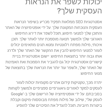
יכולות לשפר את הנראות
העסקית שלך?
אסטרטגיות SEO ממלאות תפקיד מכריע בשיפור הנראות
העסקית והנוכחות המקוונת שלך. על ידי אופטימיזציה של האתר
והתוכן שלך למנועי חיפוש, תוכל לשפר את דירוג החיפוש
האורגני שלך ולמשוך תנועה מוסמכת יותר לאתר שלך. תוכן
איכותי, מילות מפתח רלוונטיות ומטא תגים מתאימים יכולים
לעזור למנועי החיפוש להבין את ההקשר של האתר שלך ולדרג
אותו גבוה יותר בתוצאות החיפוש. יישום אסטרטגיית בניית
קישורים אסטרטגית יכול גם להגביר את הסמכות ואת האמינות
של האתר שלך, ולשפר עוד יותר את הנראות שלך בתוצאות של
מנועי החיפוש.
יתרה מכך, טקטיקות קידום אתרים מקומיות יכולות לעזור
לעסקים למקד לאזורים גיאוגרפיים ספציפיים ולמשוך לקוחות
בסביבתם. על ידי אופטימיזציה של הרישום שלך ב-'Google
לעסק שלי', שילוב של מילות מפתח מבוססות-מיקום וקבלת
ביקורות חיוביות, תוכל להגדיל את הסיכויים שלך להופיע