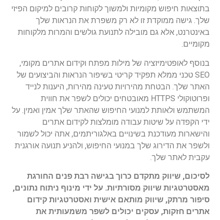
בתוצאות חיפוש מקומיות ולמשוך לקוחות קרובים למיקום הפיזי
שלך. גישה ממוקדת זו לא רק משפרת את הנראות שלך
באינטרנט, אלא גם מובילה לתנועת גולשים והמרות מלקוחות
מקומיים.
בנוסף לאופטימיזציה של מילות מפתח וקידום אתרים מקומי,
SEO טכני ממלא תפקיד קריטי בשיפור הנראות והביצועים של
האתר שלך. הבטחת מהירויות טעינה מהירות, היענות לנייד
ופרוטוקולי HTTPS מאובטחים יכולים לשפר את חווית
המשתמש ולאותת למנועי החיפוש שהאתר שלך אמין ואמין. על
ידי הקפדה על שיטות עבודה מומלצות לקידום אתרים
והישארות מעודכנת בשינויים באלגוריתמים, אתה יכול לשמור
ולשפר את הדירוג שלך במנועי החיפוש, ולהניע תנועה אורגנית
עקבית לאתר שלך.
לסיכום, שיווק מתקדם כרוך בגישה רבת פנים החורגת
מאסטרטגיות שיווק מסורתיות. על ידי מינוף ניתוח נתונים,
סיפור מרתק, שיווק מותאם אישית ואסטרטגיות קידום
אתרים חזקות, עסקים יכולים לשפר משמעותית את