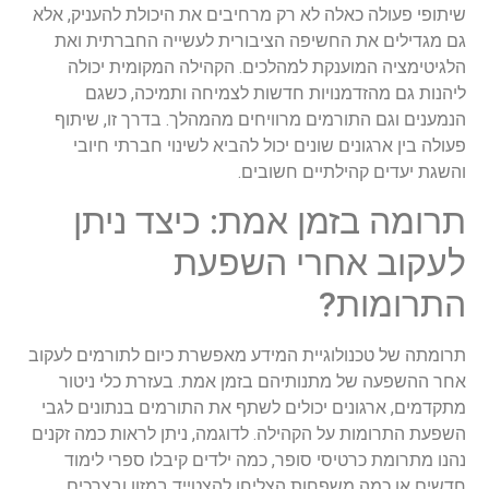
שיתופי פעולה כאלה לא רק מרחיבים את היכולת להעניק, אלא
גם מגדילים את החשיפה הציבורית לעשייה החברתית ואת
הלגיטימציה המוענקת למהלכים. הקהילה המקומית יכולה
ליהנות גם מהזדמנויות חדשות לצמיחה ותמיכה, כשגם
הנמענים וגם התורמים מרוויחים מהמהלך. בדרך זו, שיתוף
פעולה בין ארגונים שונים יכול להביא לשינוי חברתי חיובי
והשגת יעדים קהילתיים חשובים.
תרומה בזמן אמת: כיצד ניתן
לעקוב אחרי השפעת
התרומות?
תרומתה של טכנולוגיית המידע מאפשרת כיום לתורמים לעקוב
אחר ההשפעה של מתנותיהם בזמן אמת. בעזרת כלי ניטור
מתקדמים, ארגונים יכולים לשתף את התורמים בנתונים לגבי
השפעת התרומות על הקהילה. לדוגמה, ניתן לראות כמה זקנים
נהנו מתרומת כרטיסי סופר, כמה ילדים קיבלו ספרי לימוד
חדשים או כמה משפחות הצליחו להצטייד במזון ובצרכים