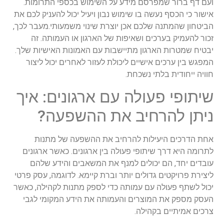
ועם דף ברור שמפרסם מידע על השימוש בכספי התרומות.
אישור כי הכסף נעשה בו שימוש נבון ויעיל יכול להעניק לכם את
הביטחון שהמתנה שלכם אכן יוצרת שינוי משמעותי.מעבר לכך,
זכור להעמיק בערכים ושאיפות של הארגון או העמותה. זה
יבטיח שמטרות הארגון מתיישבות עם האמונות האישיות שלך.
המפגש בין ערכים אישיים ליכולת לעזור לאחרים יכול ליצור
חוויה ייחודית בלתי נשכחת.
שיתופי פעולה עם ארגונים: איך
ניתן להרחיב את ההשפעה?
אחת הדרכים היעילות להרחיב את ההשפעה של מתנות
לתרומה היא דרך שיתופי פעולה בין ארגונים. כאשר ארגונים
עובדים יחד, הם יכולים למנף את המשאבים והידע שלהם
ליצירת פרויקטים גדולים יותר וברת קיימא. לדוגמה, עסק פרטי
יכול לשתף פעולה עם עמותה כדי לספק מתנות לקהילה, כאשר
העסק מספק את המוצרים והעמותה את הידע המקומי לגבי
צרכים אמיתיים בקהילה.