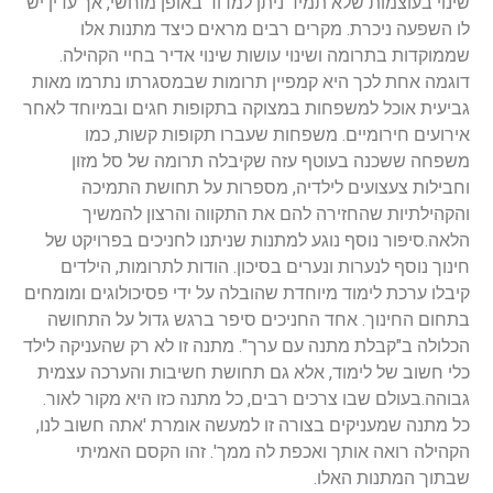
שינוי בעוצמות שלא תמיד ניתן למדוד באופן מוחשי, אך עדין יש
לו השפעה ניכרת. מקרים רבים מראים כיצד מתנות אלו
שממוקדות בתרומה ושינוי עושות שינוי אדיר בחיי הקהילה.
דוגמה אחת לכך היא קמפיין תרומות שבמסגרתו נתרמו מאות
גביעית אוכל למשפחות במצוקה בתקופות חגים ובמיוחד לאחר
אירועים חירומיים. משפחות שעברו תקופות קשות, כמו
משפחה ששכנה בעוטף עזה שקיבלה תרומה של סל מזון
וחבילות צעצועים לילדיה, מספרות על תחושת התמיכה
והקהילתיות שהחזירה להם את התקווה והרצון להמשיך
הלאה.סיפור נוסף נוגע למתנות שניתנו לחניכים בפרויקט של
חינוך נוסף לנערות ונערים בסיכון. הודות לתרומות, הילדים
קיבלו ערכת לימוד מיוחדת שהובלה על ידי פסיכולוגים ומומחים
בתחום החינוך. אחד החניכים סיפר ברגש גדול על התחושה
הכלולה ב"קבלת מתנה עם ערך". מתנה זו לא רק שהעניקה לילד
כלי חשוב של לימוד, אלא גם תחושת חשיבות והערכה עצמית
גבוהה.בעולם שבו צרכים רבים, כל מתנה כזו היא מקור לאור.
כל מתנה שמעניקים בצורה זו למעשה אומרת 'אתה חשוב לנו,
הקהילה רואה אותך ואכפת לה ממך'. זהו הקסם האמיתי
שבתוך המתנות האלו.