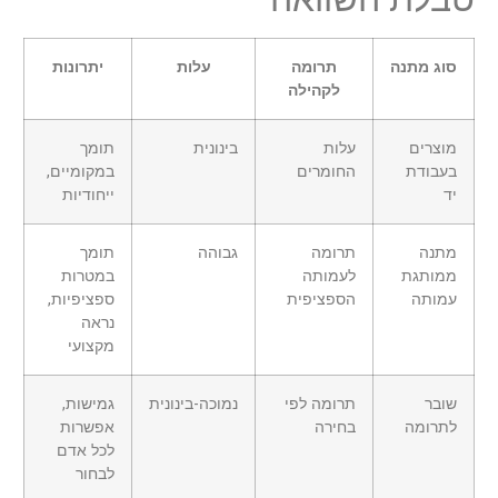
סוג מתנה
תרומה
עלות
יתרונות
לקהילה
מוצרים
עלות
בינונית
תומך
בעבודת
החומרים
במקומיים,
יד
ייחודיות
מתנה
תרומה
גבוהה
תומך
ממותגת
לעמותה
במטרות
עמותה
הספציפית
ספציפיות,
נראה
מקצועי
שובר
תרומה לפי
נמוכה-בינונית
גמישות,
לתרומה
בחירה
אפשרות
לכל אדם
לבחור