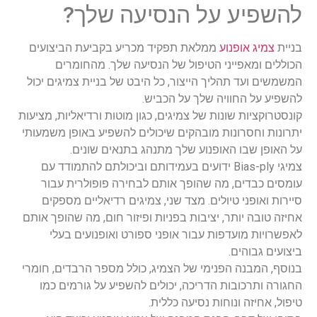
להשפיע על הנסיעה שלך?
בניית
צמיג אופנוע
ממלאת תפקיד מכריע בקביעת הביצועים
הכוללים ומאפייני הטיפול של הנסיעה שלך. מהחומרים
המשמשים ועד תהליך הייצור, כל היבט של בניית צמיגים יכול
להשפיע על החוויה שלך על הכביש.
קונסטרוקציות שונות של צמיגים, כגון מוטות ורדיאליות, מציעות
יתרונות וחסרונות מובהקים שיכולים להשפיע באופן משמעותי
על האופן שבו האופנוע שלך מתנהג בתנאים שונים.
צמיגי Bias-ply ידועים בעמידותם וביכולתם להתמודד עם
עומסים כבדים, מה שהופך אותם לבחירה פופולרית עבור
סיירות ואופני טיולים. מצד שני, צמיגים רדיאליים מספקים
אחיזה טובה יותר, יציבות בפניות ופיזור חום, מה שהופך אותם
לאפשרויות מועדפות עבור אופני ספורט ואופנועים בעלי
ביצועים גבוהים.
בנוסף, המבנה הפנימי של הצמיג, כולל מספר הרבדים, חומרי
החגורה ותרכובות הדריכה, יכולים להשפיע על גורמים כמו
טיפול, אחיזה ונוחות נסיעה כללית.