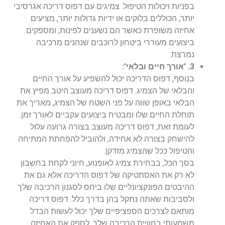
בפניות ויכולות הטיפול. צמיגים עם דפוס דריכה אגרסיבי
יותר, הכוללים בלוקים או ידיות גדולות יותר, מציעים
אחיזה משופרת כאשר הם נשענים לפינות, ומספקים
ביצועים מעוררי ביטחון לרוכבים שנהנים מרכיבה
נמרצת.
3. 'אורך חיים ובלאי':
בנוסף, דפוס הדריכה יכול להשפיע על אורך החיים
והבלאי של הצמיג. דפוס דריכה מעוצב היטב מפיץ את
הבלאי באופן שווה על פני השטח של הצמיג, מאריך את
תוחלת החיים שלו ומבטיח ביצועים עקביים לאורך זמן.
לעומת זאת, דפוס דריכה מעוצב בצורה גרועה עלול
להישחק בצורה לא אחידה, ולהוביל להפחתת המתיחה
והטיפול ככל שהצמיג מזדקן.
בסך הכל, בבחירת צמיג לאופנוע, חיוני לקחת בחשבון
לא רק את האסתטיקה של דפוס הדריכה אלא גם את
ההיבטים הפונקציונליים שלו ביחס לסגנון הרכיבה שלך
ולסביבות שאתה נתקל בהן בדרך כלל. דפוס דריכה
מותאם לצרכים הספציפיים שלך יכול לעשות הבדל
משמעותי בחוויית הרכיבה שלך, לספק את האחיזה,