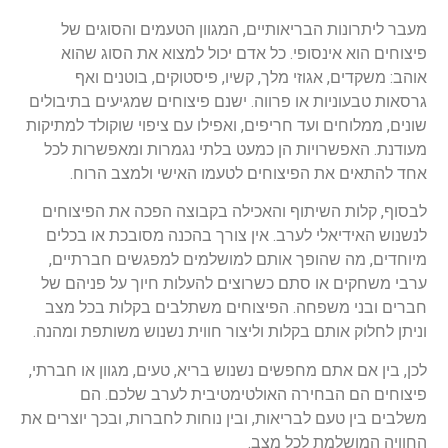
מעבר ליתרונות הבריאותיים, המגוון הטעמים והסוגים של
פיצוחים הוא אינסופי. כל אדם יכול למצוא את הסוג שהוא
אוהב: משקדים, אגוזי מלך, קשיו, פיסטוקים, בוטנים ואף
גרסאות טבעוניות או פרווה. ישנם פיצוחים שמגיעים בתיבולים
שונים, ממלוחים ועד חריפים, ואפילו עם ציפוי שוקולד למתיקות
מעודנת. האפשרויות הן כמעט בלתי נגמרות ומאפשרות לכל
אחד להתאים את הפיצוחים לטעמו האישי ולמצב הרוח.
לבסוף, קלות השיתוף והאכילה בקבוצה הפכה את הפיצוחים
לנשנוש האידיאלי לערב. אין צורך בהכנה מסובכת או בכלים
מיוחדים, מה שהופך אותם למושלמים למפגשים חברתיים,
ערבי משחקים או סתם כשרוצים להעלות חיוך על פניהם של
חברים ובני משפחה. הפיצוחים משתלבים בקלות בכל מצב
וניתן לחלוק אותם בקלות וליצור חווית נשנוש משותפת ומהנה.
לכן, בין אם אתם מחפשים נשנוש בריא, טעים, מגוון או חברתי,
פיצוחים הם הבחירה האולטימטיבית לערב שלכם. הם
משלבים בין טעם לבריאות, ובין נוחות לחברות, ובכך יוצרים את
החוויה המושלמת לכל מצב.