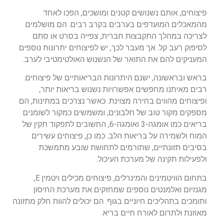
פיצוחים, אותם נשנושים קטנים ומושכים, הפכו לאחד
מהמאכלים המועדפים בערבים בקרב רבים. הם מושלמים
לצריכה במהלך התקבצות חברית, צפייה בסרט או סתם
לסיפוק רעב קל. אך מעבר לכך, יש לפיצוחים יתרונות נוספים
המעניקים להם את התואר של הנשנוש האולטימטיבי לערב.
בראש ובראשונה, ישנם היתרונות הבריאותיים של פיצוחים.
רבים מאיתנו מחפשים אפשרויות נשנוש בריאות יותר,
ופיצוחים מהווים בחירה מצוינת. כאשר נצרכים במתינות, הם
מספקים מקור טוב של חלבונים, ומשמשים כמקור לשומנים
בריאים כמו אומגה-3 ואומגה-6, החשובים לתפקוד תקין של
המוח ולשמירה על בריאות הלב. כמו כן, פיצוחים עשירים
בסיבים תזונתיים, שתורמים לתחושת שובע מתמשכת
ולפעילות תקינה של מערכת העיכול.
בתחום הוויטמינים והמינרלים, פיצוחים מכילים ויטמין E,
מגנזיום ואלמנטים נוספים שמחזקים את מערכת החיסון
ותומכים בתהליכים חיוניים בגוף. הם יכולים להוות חלק מתזונה
מאוזנת ולתרום לאורח חיים בריא.