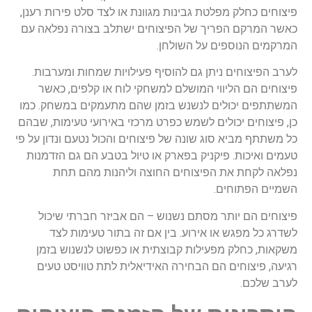
פיצוחים כחלק מפלטת גבינות מגוונת או לצד סלט פירות רענן,
כאשר המרקם הפריך של הפיצוחים ישתלב בצורה נפלאה עם
המרקמים הנוספים על השולחן.
לערב הפיצוחים ניתן גם להוסיף פעילויות שמחות ומערבות.
פיצוחים הם הליווי המושלם למשחקי לוח או קלפים, כאשר
המשתתפים יכולים לנשנש בזמן שהם מתעמקים במשחק. כמו
כן, פיצוחים יכולים לשמש כפרט מרכזי באירועי טעימות, שבהם
כל משתתף מביא סוג שונה של פיצוחים והכול נטעם ונדון על פי
טעמים ואיכות. פיקניק בפארק או טיול בטבע הם גם הזדמנות
נפלאה לקחת את הפיצוחים החוצה וליהנות מהם תחת
השמיים הפתוחים.
פיצוחים הם יותר מסתם נשנוש – הם אביזר חברתי שיכול
לשדרג כל מפגש או אירוע. בין אם זה בתור טעימות לצד
משקאות, כחלק מפעילות קבוצתית או כפשוט לנשנוש בזמן
רגיעה, פיצוחים הם הבחירה האידיאלית לתת טוויסט טעים
לערב שלכם.