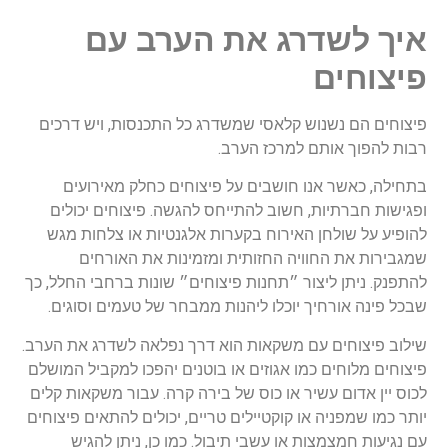
איך לשדרג את הערב עם
פיצוחים
פיצוחים הם נשנוש קלאסי שמשדרג כל התכנסות, ויש דרכים
רבות להפוך אותם למרכז הערב.
בתחילה, כאשר אנו חושבים על פיצוחים כחלק מאירועים
ופגישות חברתיות, חשוב להתייחס להגשה. פיצוחים יכולים
להופיע על שולחן האירוח בקערות אלגנטיות או צלחות מגש
שמגבירות את החוויה החזותית ומזמינות את האורחים
להתפנק. ניתן ליצור ״תחנות פיצוחים״ שונות ברחבי החלל, כך
שבכל פינה אורחיך יוכלו ליהנות ממבחר של טעמים וסוגים.
שילוב פיצוחים עם משקאות הוא דרך נפלאה לשדרג את הערב.
פיצוחים מלוחים כמו אגוזים או בוטנים יהפכו למקביל המושלם
לכוס יין אדום עשיר או כוס של בירה קרה. עבור משקאות קלים
יותר כמו שמפניה או קוקטיילים טריים, יכולים להתאים פיצוחים
עם נגיעות חמצמצות או עשבי תיבול. כמו כן, ניתן להגיש